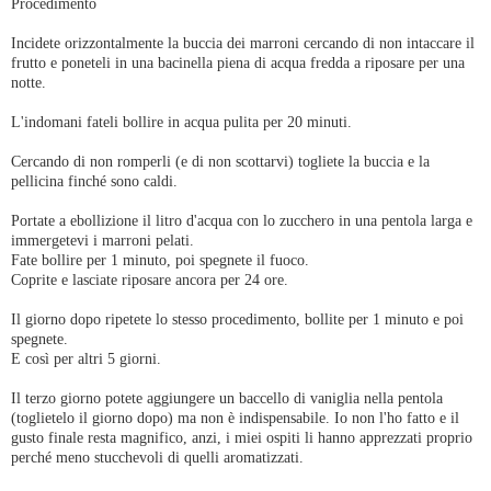
Procedimento
Incidete orizzontalmente la buccia dei marroni cercando di non intaccare il
frutto e poneteli in una bacinella piena di acqua fredda a riposare per una
notte.
L'indomani fateli bollire in acqua pulita per 20 minuti.
Cercando di non romperli (e di non scottarvi) togliete la buccia e la
pellicina finché sono caldi.
Portate a ebollizione il litro d'acqua con lo zucchero in una pentola larga e
immergetevi i marroni pelati.
Fate bollire per 1 minuto, poi spegnete il fuoco.
Coprite e lasciate riposare ancora per 24 ore.
Il giorno dopo ripetete lo stesso procedimento, bollite per 1 minuto e poi
spegnete.
E così per altri 5 giorni.
Il terzo giorno potete aggiungere un baccello di vaniglia nella pentola
(toglietelo il giorno dopo) ma non è indispensabile. Io non l'ho fatto e il
gusto finale resta magnifico, anzi, i miei ospiti li hanno apprezzati proprio
perché meno stucchevoli di quelli aromatizzati.