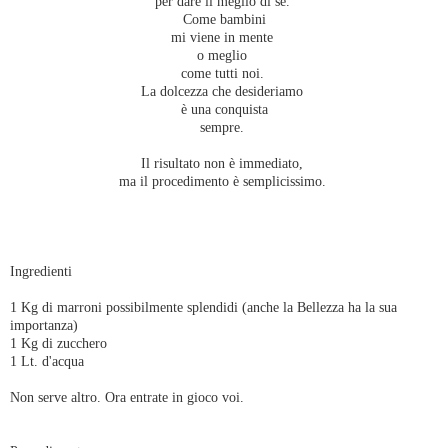
per dare il meglio di sé.
Come bambini
mi viene in mente
o meglio
come tutti noi.
La dolcezza che desideriamo
è una conquista
sempre.
Il risultato non è immediato,
ma il procedimento è semplicissimo.
Ingredienti
1 Kg di marroni possibilmente splendidi (anche la Bellezza ha la sua
importanza)
1 Kg di zucchero
1 Lt. d'acqua
Non serve altro. Ora entrate in gioco voi.