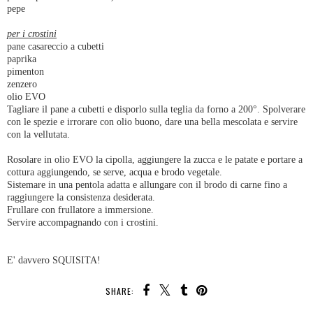
pepe
per i crostini
pane casareccio a cubetti
paprika
pimenton
zenzero
olio EVO
Tagliare il pane a cubetti e disporlo sulla teglia da forno a 200°. Spolverare
con le spezie e irrorare con olio buono, dare una bella mescolata e servire
con la vellutata.
Rosolare in olio EVO la cipolla, aggiungere la zucca e le patate e portare a
cottura aggiungendo, se serve, acqua e brodo vegetale.
Sistemare in una pentola adatta e allungare con il brodo di carne fino a
raggiungere la consistenza desiderata.
Frullare con frullatore a immersione.
Servire accompagnando con i crostini.
E' davvero SQUISITA!
SHARE: