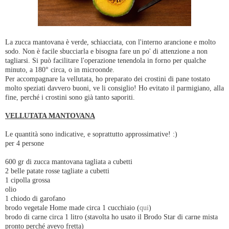
La zucca mantovana è verde, schiacciata, con l'interno arancione e molto
sodo. Non è facile sbucciarla e bisogna fare un po' di attenzione a non
tagliarsi. Si può facilitare l'operazione tenendola in forno per qualche
minuto, a 180° circa, o in microonde.
Per accompagnare la vellutata, ho preparato dei crostini di pane tostato
molto speziati davvero buoni, ve li consiglio! Ho evitato il parmigiano, alla
fine, perché i crostini sono già tanto saporiti.
VELLUTATA MANTOVANA
Le quantità sono indicative, e soprattutto approssimative! :)
per 4 persone
600 gr di zucca mantovana tagliata a cubetti
2 belle patate rosse tagliate a cubetti
1 cipolla grossa
olio
1 chiodo di garofano
brodo vegetale Home made circa 1 cucchiaio (
qui
)
brodo di carne circa 1 litro (stavolta ho usato il Brodo Star di carne mista
pronto perché avevo fretta)