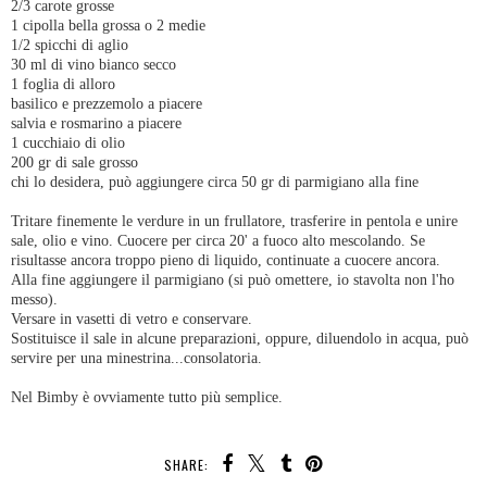
2/3 carote grosse
1 cipolla bella grossa o 2 medie
1/2 spicchi di aglio
30 ml di vino bianco secco
1 foglia di alloro
basilico e prezzemolo a piacere
salvia e rosmarino a piacere
1 cucchiaio di olio
200 gr di sale grosso
chi lo desidera, può aggiungere circa 50 gr di parmigiano alla fine
Tritare finemente le verdure in un frullatore, trasferire in pentola e unire
sale, olio e vino. Cuocere per circa 20' a fuoco alto mescolando. Se
risultasse ancora troppo pieno di liquido, continuate a cuocere ancora.
Alla fine aggiungere il parmigiano (si può omettere, io stavolta non l'ho
messo).
Versare in vasetti di vetro e conservare.
Sostituisce il sale in alcune preparazioni, oppure, diluendolo in acqua, può
servire per una minestrina...consolatoria.
Nel Bimby è ovviamente tutto più semplice.
SHARE: