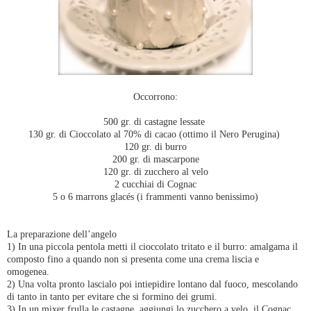
Occorrono:
500 gr. di castagne lessate
130 gr. di Cioccolato al 70% di cacao (ottimo il Nero Perugina)
120 gr. di burro
200 gr. di mascarpone
120 gr. di zucchero al velo
2 cucchiai di Cognac
5 o 6 marrons glacés (i frammenti vanno benissimo)
La preparazione dell’angelo
1) In una piccola pentola metti il cioccolato tritato e il burro: amalgama il
composto fino a quando non si presenta come una crema liscia e
omogenea.
2) Una volta pronto lascialo poi intiepidire lontano dal fuoco, mescolando
di tanto in tanto per evitare che si formino dei grumi.
3) In un mixer frulla le castagne, aggiungi lo zucchero a velo, il Cognac,