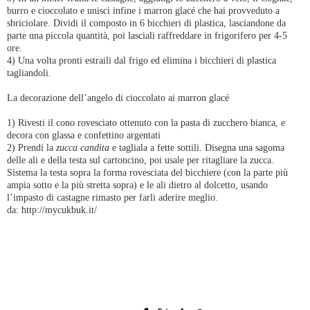
burro e cioccolato e unisci infine i marron glacé che hai provveduto a
sbriciolare. Dividi il composto in 6 bicchieri di plastica, lasciandone da
parte una piccola quantità, poi lasciali raffreddare in frigorifero per 4-5
ore.
4) Una volta pronti estraili dal frigo ed elimina i bicchieri di plastica
tagliandoli.
La decorazione dell’angelo di cioccolato ai marron glacé
1) Rivesti il cono rovesciato ottenuto con la pasta di zucchero bianca, e
decora con glassa e confettino argentati
2) Prendi la
zucca candita
e tagliala a fette sottili. Disegna una sagoma
delle ali e della testa sul cartoncino, poi usale per ritagliare la zucca.
Sistema la testa sopra la forma rovesciata del bicchiere (con la parte più
ampia sotto e la più stretta sopra) e le ali dietro al dolcetto, usando
l’impasto di castagne rimasto per farli aderire meglio.
da: http://mycukbuk.it/