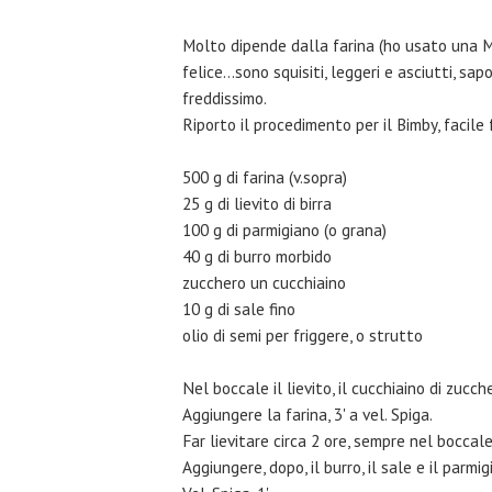
Molto dipende dalla farina (ho usato una M
felice...sono squisiti, leggeri e asciutti, s
freddissimo.
Riporto il procedimento per il Bimby, facile 
500 g di farina (v.sopra)
25 g di lievito di birra
100 g di parmigiano (o grana)
40 g di burro morbido
zucchero un cucchiaino
10 g di sale fino
olio di semi per friggere, o strutto
Nel boccale il lievito, il cucchiaino di zucche
Aggiungere la farina, 3' a vel. Spiga.
Far lievitare circa 2 ore, sempre nel boccale
Aggiungere, dopo, il burro, il sale e il parmi