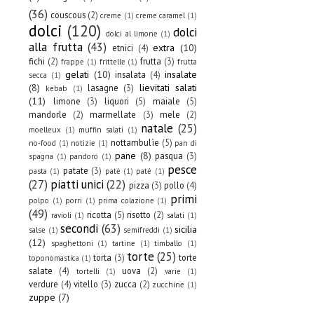
(36)
couscous
(2)
creme
(1)
creme caramel
(1)
dolci
(120)
dolci
dolci al limone
(1)
alla frutta
(43)
extra
(10)
etnici
(4)
fichi
(2)
frutta
(3)
frappe
(1)
frittelle
(1)
frutta
gelati
(10)
insalate
insalata
(4)
secca
(1)
(8)
lievitati salati
lasagne
(3)
kebab
(1)
(11)
limone
(3)
liquori
(5)
maiale
(5)
mandorle
(2)
marmellate
(3)
mele
(2)
natale
(25)
moelleux
(1)
muffin salati
(1)
nottambulìe
(5)
no-food
(1)
notizie
(1)
pan di
pane
(8)
pasqua
(3)
spagna
(1)
pandoro
(1)
pesce
patate
(3)
pasta
(1)
patè
(1)
paté
(1)
(27)
piatti unici
(22)
pizza
(3)
pollo
(4)
primi
polpo
(1)
porri
(1)
prima colazione
(1)
(49)
ricotta
(5)
risotto
(2)
ravioli
(1)
salati
(1)
secondi
(63)
sicilia
salse
(1)
semifreddi
(1)
(12)
spaghettoni
(1)
tartine
(1)
timballo
(1)
torte
(25)
torta
(3)
torte
toponomastica
(1)
salate
(4)
uova
(2)
tortelli
(1)
varie
(1)
verdure
(4)
vitello
(3)
zucca
(2)
zucchine
(1)
zuppe
(7)