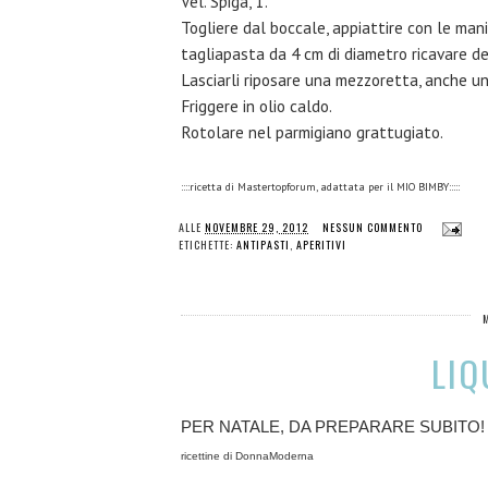
Vel. Spiga, 1'.
Togliere dal boccale, appiattire con le mani
tagliapasta da 4 cm di diametro ricavare dei
Lasciarli riposare una mezzoretta, anche un'
Friggere in olio caldo.
Rotolare nel parmigiano grattugiato.
::::ricetta di Mastertopforum, adattata per il MIO BIMBY:::::
ALLE
NOVEMBRE 29, 2012
NESSUN COMMENTO
ETICHETTE:
ANTIPASTI
,
APERITIVI
LIQ
PER NATALE, DA PREPARARE SUBITO!
ricettine di DonnaModerna