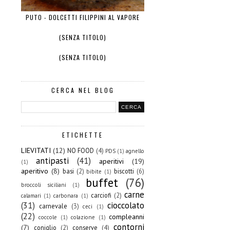
PUTO - DOLCETTI FILIPPINI AL VAPORE
(SENZA TITOLO)
(SENZA TITOLO)
CERCA NEL BLOG
ETICHETTE
LIEVITATI
(12)
NO FOOD
(4)
PDS
(1)
agnello
antipasti
(41)
aperitivi
(19)
(1)
aperitivo
(8)
basi
(2)
biscotti
(6)
bibite
(1)
buffet
(76)
broccoli siciliani
(1)
carne
carciofi
(2)
calamari
(1)
carbonara
(1)
(31)
cioccolato
carnevale
(3)
ceci
(1)
(22)
compleanni
coccole
(1)
colazione
(1)
contorni
(7)
coniglio
(2)
conserve
(4)