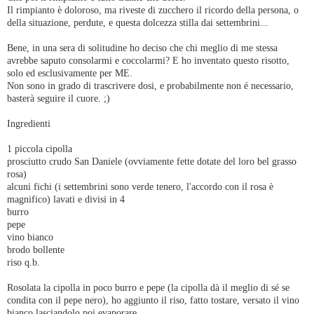
Il rimpianto è doloroso, ma riveste di zucchero il ricordo della persona, o
della situazione, perdute, e questa dolcezza stilla dai settembrini...
Bene, in una sera di solitudine ho deciso che chi meglio di me stessa
avrebbe saputo consolarmi e coccolarmi? E ho inventato questo risotto,
solo ed esclusivamente per ME.
Non sono in grado di trascrivere dosi, e probabilmente non é necessario,
basterà seguire il cuore. ;)
Ingredienti
1 piccola cipolla
prosciutto crudo San Daniele (ovviamente fette dotate del loro bel grasso
rosa)
alcuni fichi (i settembrini sono verde tenero, l'accordo con il rosa è
magnifico) lavati e divisi in 4
burro
pepe
vino bianco
brodo bollente
riso q.b.
Rosolata la cipolla in poco burro e pepe (la cipolla dà il meglio di sé se
condita con il pepe nero), ho aggiunto il riso, fatto tostare, versato il vino
bianco lasciandolo poi evaporare.