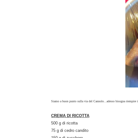
Siamo a buon punto sulla via del Cannolo...adesso bisogna riempire i 
CREMA DI RICOTTA
500 g di ricotta
75 g di cedro candito
150 g di zucchero