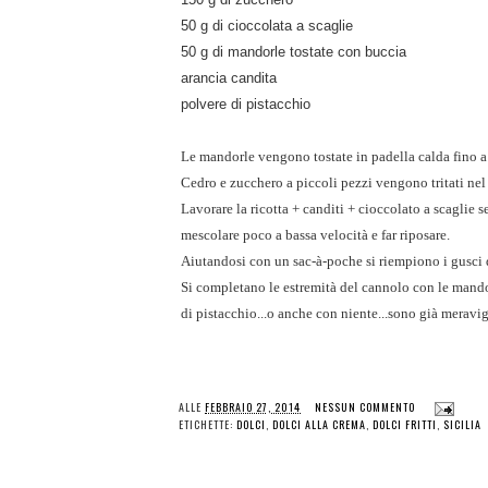
50 g di cioccolata a scaglie
50 g di mandorle tostate con buccia
arancia candita
polvere di pistacchio
Le mandorle vengono tostate in padella calda fino a 
Cedro e zucchero a piccoli pezzi vengono tritati nel
Lavorare la ricotta + canditi + cioccolato a scaglie se
mescolare poco a bassa velocità e far riposare.
Aiutandosi con un sac-à-poche si riempiono i gusci d
Si completano le estremità del cannolo con le mandorle
di pistacchio...o anche con niente...sono già meravigl
ALLE
FEBBRAIO 27, 2014
NESSUN COMMENTO
ETICHETTE:
DOLCI
,
DOLCI ALLA CREMA
,
DOLCI FRITTI
,
SICILIA