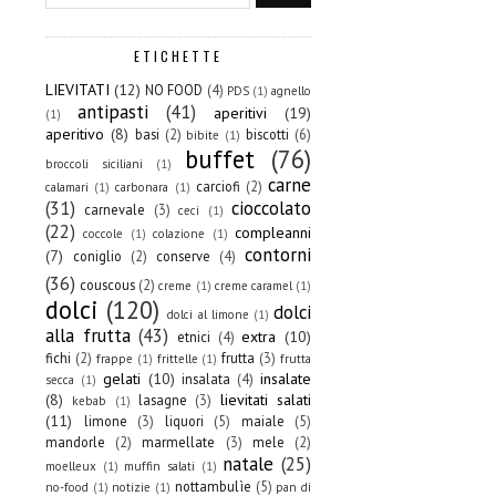
ETICHETTE
LIEVITATI
(12)
NO FOOD
(4)
PDS
(1)
agnello
antipasti
(41)
aperitivi
(19)
(1)
aperitivo
(8)
basi
(2)
biscotti
(6)
bibite
(1)
buffet
(76)
broccoli siciliani
(1)
carne
carciofi
(2)
calamari
(1)
carbonara
(1)
(31)
cioccolato
carnevale
(3)
ceci
(1)
(22)
compleanni
coccole
(1)
colazione
(1)
contorni
(7)
coniglio
(2)
conserve
(4)
(36)
couscous
(2)
creme
(1)
creme caramel
(1)
dolci
(120)
dolci
dolci al limone
(1)
alla frutta
(43)
extra
(10)
etnici
(4)
fichi
(2)
frutta
(3)
frappe
(1)
frittelle
(1)
frutta
gelati
(10)
insalate
insalata
(4)
secca
(1)
(8)
lievitati salati
lasagne
(3)
kebab
(1)
(11)
limone
(3)
liquori
(5)
maiale
(5)
mandorle
(2)
marmellate
(3)
mele
(2)
natale
(25)
moelleux
(1)
muffin salati
(1)
nottambulìe
(5)
no-food
(1)
notizie
(1)
pan di