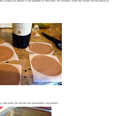
o la pasta con annesso il suo quadrato di carta forno. Ho incollato i bordi dei cilindri con una goccia di
mpite, man mano che servono (mi raccomando, non prima!).