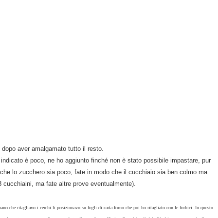
dopo aver amalgamato tutto il resto.
 indicato è poco, ne ho aggiunto finché non è stato possibile impastare, pur
 che lo zucchero sia poco, fate in modo che il cucchiaio sia ben colmo ma
 cucchiaini, ma fate altre prove eventualmente).
no che ritagliavo i cerchi li posizionavo su fogli di carta-forno che poi ho ritagliato con le forbici. In questo