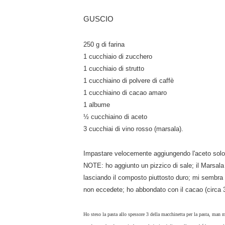
GUSCIO
250 g di farina
1 cucchiaio di zucchero
1 cucchiaio di strutto
1 cucchiaino di polvere di caffè
1 cucchiaino di cacao amaro
1 albume
½ cucchiaino di aceto
3 cucchiai di vino rosso (marsala).
Impastare velocemente aggiungendo l'aceto solo 
NOTE: ho aggiunto un pizzico di sale; il Marsala
lasciando il composto piuttosto duro; mi sembra
non eccedete; ho abbondato con il cacao (circa 3
Ho steso la pasta allo spessore 3 della macchinetta per la pasta, man ma