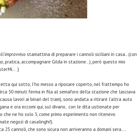
improvviso stamattina di preparare i cannoli siciliani in casa...(con
o, pratica, accompagnare Gilda in stazione...), però questo mio
erMi... ;)
etta qui sotto, l'ho messo a riposare coperto, nel frattempo ho
irca 30 minuti ferma in fila al semaforo della stazione che lasciava
causa lavori ai binari del tram), sono andata a ritirare l'altra auto
ana e ora eccomi qui, sul divano, con le dita ustionate per
isto che ne ho solo 3, come primo esperimento non ritenevo
te negozi di casalinghi!).
a 25 cannoli, che sono sicura non arriveranno a domani sera....