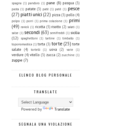
pane
(8)
pasqua
(3)
spagna
(1)
pandoro
(1)
pesce
patate
(3)
pasta
(1)
patè
(1)
paté
(1)
(27)
piatti unici
(22)
pizza
(3)
pollo
(4)
primi
polpo
(1)
porri
(1)
prima colazione
(1)
(49)
ricotta
(5)
risotto
(2)
ravioli
(1)
salati
(1)
secondi
(63)
sicilia
salse
(1)
semifreddi
(1)
(12)
spaghettoni
(1)
tartine
(1)
timballo
(1)
torte
(25)
torta
(3)
torte
toponomastica
(1)
salate
(4)
uova
(2)
tortelli
(1)
varie
(1)
verdure
(4)
vitello
(3)
zucca
(2)
zucchine
(1)
zuppe
(7)
ELENCO BLOG PERSONALE
TRANSLATE
Powered by
Translate
SEGNALA UNA VIOLAZIONE