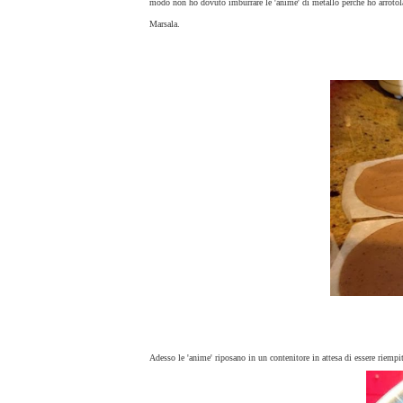
modo non ho dovuto imburrare le 'anime' di metallo perché ho arrotolat
Marsala.
Adesso le 'anime' riposano in un contenitore in attesa di essere rie