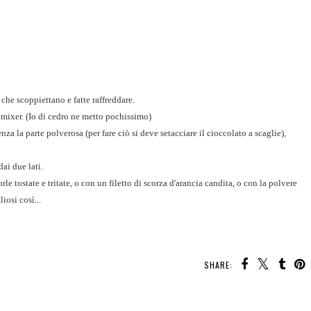
che scoppiettano e fatte raffreddare.
 mixer. (Io di cedro ne metto pochissimo)
nza la parte polverosa (per fare ciò si deve setacciare il cioccolato a scaglie),
ai due lati.
 tostate e tritate, o con un filetto di scorza d'arancia candita, o con la polvere
iosi così...
SHARE: