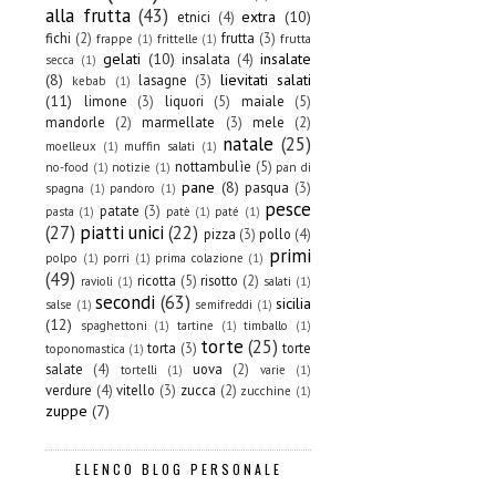
alla frutta
(43)
extra
(10)
etnici
(4)
fichi
(2)
frutta
(3)
frappe
(1)
frittelle
(1)
frutta
gelati
(10)
insalate
insalata
(4)
secca
(1)
(8)
lievitati salati
lasagne
(3)
kebab
(1)
(11)
limone
(3)
liquori
(5)
maiale
(5)
mandorle
(2)
marmellate
(3)
mele
(2)
natale
(25)
moelleux
(1)
muffin salati
(1)
nottambulìe
(5)
no-food
(1)
notizie
(1)
pan di
pane
(8)
pasqua
(3)
spagna
(1)
pandoro
(1)
pesce
patate
(3)
pasta
(1)
patè
(1)
paté
(1)
(27)
piatti unici
(22)
pizza
(3)
pollo
(4)
primi
polpo
(1)
porri
(1)
prima colazione
(1)
(49)
ricotta
(5)
risotto
(2)
ravioli
(1)
salati
(1)
secondi
(63)
sicilia
salse
(1)
semifreddi
(1)
(12)
spaghettoni
(1)
tartine
(1)
timballo
(1)
torte
(25)
torta
(3)
torte
toponomastica
(1)
salate
(4)
uova
(2)
tortelli
(1)
varie
(1)
verdure
(4)
vitello
(3)
zucca
(2)
zucchine
(1)
zuppe
(7)
ELENCO BLOG PERSONALE