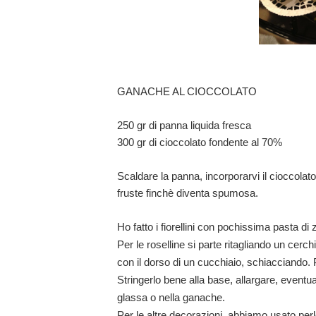
GANACHE AL CIOCCOLATO
250 gr di panna liquida fresca
300 gr di cioccolato fondente al 70%
Scaldare la panna, incorporarvi il cioccolat
fruste finchè diventa spumosa.
Ho fatto i fiorellini con pochissima pasta 
Per le roselline si parte ritagliando un cerc
con il dorso di un cucchiaio, schiacciando. P
Stringerlo bene alla base, allargare, eventua
glassa o nella ganache.
Per le altre decorazioni, abbiamo usato perle 