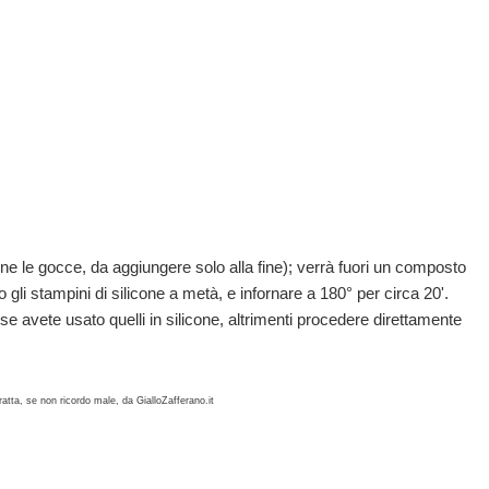
anne le gocce, da aggiungere solo alla fine); verrà fuori un composto
a o gli stampini di silicone a metà, e infornare a 180° per circa 20'.
 se avete usato quelli in silicone, altrimenti procedere direttamente
 tratta, se non ricordo male, da GialloZafferano.it