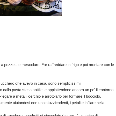
o a pezzetti e mescolare. Far raffreddare in frigo e poi montare con le
di zucchero che avevo in casa, sono semplicissimi.
hio dalla pasta stesa sottile, e appiattendone ancora un po' il contorno
iegare a metà il cerchio e arrotolarlo per formare il bocciolo.
lmente aiutandosi con uno stuzzicadenti, i petali e infilare nella
di zucchero, quadrotti di cioccolato (nature...), letterine di