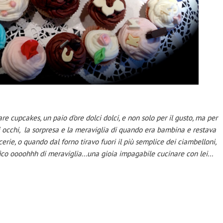
re cupcakes, un paio d'ore dolci dolci, e non solo per il gusto, ma per
i occhi, la sorpresa e la meraviglia di quando era bambina e restava
cerie, o quando dal forno tiravo fuori il più semplice dei ciambelloni,
co oooohhh di meraviglia...una gioia impagabile cucinare con lei...