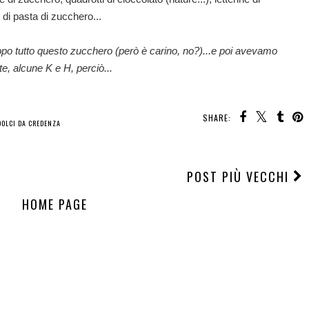
 di pasta di zucchero...
dopo tutto questo zucchero (però è carino, no?)...e poi avevamo
te, alcune K e H, perciò...
SHARE:
DOLCI DA CREDENZA
POST PIÙ VECCHI
HOME PAGE