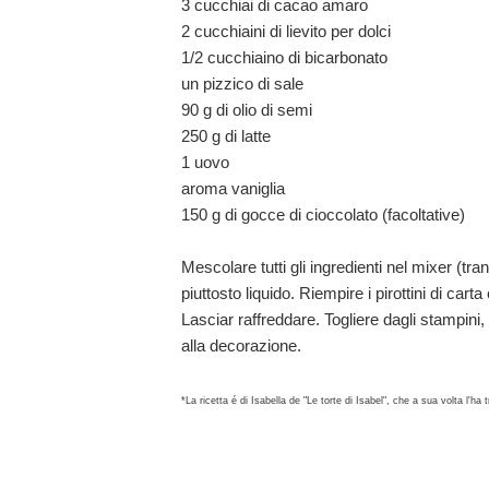
3 cucchiai di cacao amaro
2 cucchiaini di lievito per dolci
1/2 cucchiaino di bicarbonato
un pizzico di sale
90 g di olio di semi
250 g di latte
1 uovo
aroma vaniglia
150 g di gocce di cioccolato (facoltative)
Mescolare tutti gli ingredienti nel mixer (tr
piuttosto liquido. Riempire i pirottini di cart
Lasciar raffreddare. Togliere dagli stampini,
alla decorazione.
*La ricetta é di Isabella de "Le torte di Isabel", che a sua volta l'ha