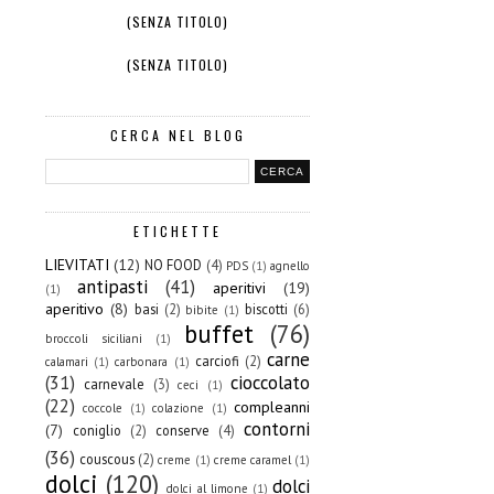
(SENZA TITOLO)
(SENZA TITOLO)
CERCA NEL BLOG
ETICHETTE
LIEVITATI
(12)
NO FOOD
(4)
PDS
(1)
agnello
antipasti
(41)
aperitivi
(19)
(1)
aperitivo
(8)
basi
(2)
biscotti
(6)
bibite
(1)
buffet
(76)
broccoli siciliani
(1)
carne
carciofi
(2)
calamari
(1)
carbonara
(1)
(31)
cioccolato
carnevale
(3)
ceci
(1)
(22)
compleanni
coccole
(1)
colazione
(1)
contorni
(7)
coniglio
(2)
conserve
(4)
(36)
couscous
(2)
creme
(1)
creme caramel
(1)
dolci
(120)
dolci
dolci al limone
(1)