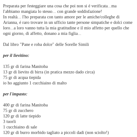
Preparata per festeggiare una cosa che poi non si é verificata...ma
l'abbiamo mangiata lo stesso... con grande soddisfazione!
In realtà... l'ho preparata con tanto amore per le amiche/colleghe di
Arianna, é raro trovare in un ufficio tante persone simpatiche e dolci come
loro...a loro vanno tutta la mia gratitudine e il mio affetto per quello che
ogni giorno, di affetto, donano a mia figlia...
Dal libro "Pane e roba dolce" delle Sorelle Simili
per il lievitino:
135 gr di farina Manitoba
13 gr di lievito di birra (in pratica mezzo dado circa)
75 gr di acqua tiepida
io ho aggiunto 1 cucchiaino di malto
per l'impasto:
400 gr di farina Manitoba
75 gr di zucchero
120 gr di latte tiepido
3 tuorli
1 cucchiaino di sale
120 gr di burro morbido tagliato a piccoli dadi (non sciolto!)