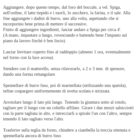
Aggiungere, dopo questo tempo, dal foro del boccale, a vel. Spiga,
nell'ordine, il latte tiepido e i tuorli, lo zucchero, la farina, e il sale. Alla
fine aggiungete i dadini di burro, uno alla volta, aspettando che si
incorporino bene prima di mettere il successivo.
Finito di aggiungere ingredienti, lasciar andare a Spiga per circa 4'.
(A mano, impastare a lungo, rovesciando e battendo bene l'impasto sul
piano da lavoro finchè è ben liscio).
Lasciar lievitare coperto fino al raddoppio (almeno 1 ora, eventualmente
nel forno con la luce accesa).
Stendere con il matterello, senza rilavorarlo, a 2 o 3 mm. di spessore,
dando una forma rettangolare.
Spennellare di burro fuso, poi di marmellata (utilizzando una spatola),
infine cospargere uniformemente di uvetta scolata e strizzata.
Arrotolare lungo il lato più lungo. Tenendo la giuntura sotto al rotolo,
tagliare per il lungo con un coltello affilato. Girare i due mezzi salsicciotti
con la parte tagliata in alto, e intrecciarli a spirale l'un con l'altro, sempre
tenendo il lato tagliato verso l'alto.
Trasferire sulla teglia da forno, chiudere a ciambella la treccia ottenuta e
spennellarla ancora di burro fuso.