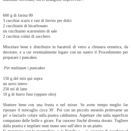
600 g di farina 00
3 cucchiai scarsi e rasi di lievito per dolci
2 cucchiaini di bicarbonato
un cucchiaino scarsissimo di sale
2 cucchiai colmi di zucchero
Miscelare bene e distribuire in barattoli di vetro a chiusura ermetica, da
decorare, e a cui eventualmente legare con un nastro il Procedimento per
preparare i pancakes.
P
er realizzare i pancakes
150 g del mix qui sopra
un uovo intero
250 ml di latte
10 g di burro fuso (oppure olio)
Sbattere bene con una frusta o nel mixer. Se avete tempo meglio far
riposare il miscuglio circa 30'. Poi con un piccolo mestolo prelevarne un
po' e lasciarlo colare sulla piastra caldissima. Aspettare che sulla superficie
compaiano delle bolle e girare. Far cuocere finché diventa dorato. Togliere
dalla piastra e impilare man mano uno sull'altro in un piatto.