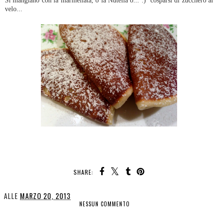
Si mangiano con la marmellata, o la Nutella o... :) cosparsi di zucchero al
velo...
SHARE:
ALLE
MARZO 20, 2013
NESSUN COMMENTO
CONDIVIDI