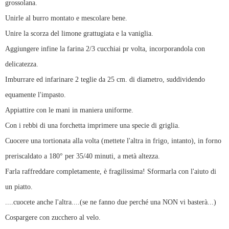
grossolana.
Unirle al burro montato e mescolare bene.
Unire la scorza del limone grattugiata e la vaniglia.
Aggiungere infine la farina 2/3 cucchiai pr volta, incorporandola con
delicatezza.
Imburrare ed infarinare 2 teglie da 25 cm. di diametro, suddividendo
equamente l'impasto.
Appiattire con le mani in maniera uniforme.
Con i rebbi di una forchetta imprimere una specie di griglia.
Cuocere una tortionata alla volta (mettete l'altra in frigo, intanto), in forno
preriscaldato a 180° per 35/40 minuti, a metà altezza.
Farla raffreddare completamente, è fragilissima! Sformarla con l'aiuto di
un piatto.
....cuocete anche l'altra....(se ne fanno due perché una NON vi basterà...)
Cospargere con zucchero al velo.