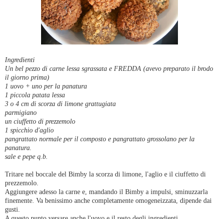
Ingredienti
Un bel pezzo di carne lessa sgrassata e FREDDA (avevo preparato il brodo
il giorno prima)
1 uovo + uno per la panatura
1 piccola patata lessa
3 o 4 cm di scorza di limone grattugiata
parmigiano
un ciuffetto di prezzemolo
1 spicchio d'aglio
pangrattato normale per il composto e pangrattato grossolano per la
panatura.
sale e pepe q.b.
Tritare nel boccale del Bimby la scorza di limone, l'aglio e il ciuffetto di
prezzemolo.
Aggiungere adesso la carne e, mandando il Bimby a impulsi, sminuzzarla
finemente. Va benissimo anche completamente omogeneizzata, dipende dai
gusti.
A questo punto versare anche l'uovo e il resto degli ingredienti.