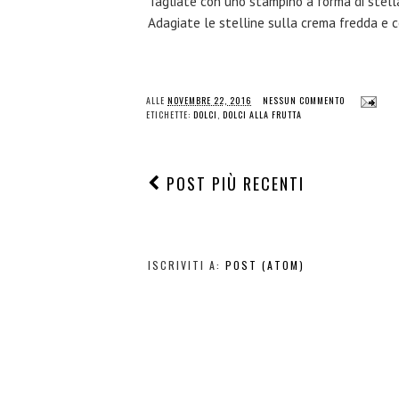
Tagliate con uno stampino a forma di stell
Adagiate le stelline sulla crema fredda e 
ALLE
NOVEMBRE 22, 2016
NESSUN COMMENTO
ETICHETTE:
DOLCI
,
DOLCI ALLA FRUTTA
POST PIÙ RECENTI
ISCRIVITI A:
POST (ATOM)