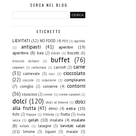
CERCA NEL BLOG
ETICHETTE
LIEVITATI
(12)
NO FOOD
(4)
PDS
(1)
agnello
antipasti
(41)
aperitivi
(19)
(1)
aperitivo
(8)
basi
(2)
biscotti
(6)
bibite
(1)
buffet
(76)
broccoli siciliani
(1)
carne
carciofi
(2)
calamari
(1)
carbonara
(1)
(31)
cioccolato
carnevale
(3)
ceci
(1)
(22)
compleanni
coccole
(1)
colazione
(1)
contorni
(7)
coniglio
(2)
conserve
(4)
(36)
couscous
(2)
creme
(1)
creme caramel
(1)
dolci
(120)
dolci
dolci al limone
(1)
alla frutta
(43)
extra
(10)
etnici
(4)
fichi
(2)
frutta
(3)
frappe
(1)
frittelle
(1)
frutta
gelati
(10)
insalate
insalata
(4)
secca
(1)
(8)
lievitati salati
lasagne
(3)
kebab
(1)
(11)
limone
(3)
liquori
(5)
maiale
(5)