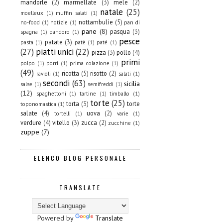
mandorle
(2)
marmellate
(3)
mele
(2)
natale
(25)
moelleux
(1)
muffin salati
(1)
nottambulìe
(5)
no-food
(1)
notizie
(1)
pan di
pane
(8)
pasqua
(3)
spagna
(1)
pandoro
(1)
pesce
patate
(3)
pasta
(1)
patè
(1)
paté
(1)
(27)
piatti unici
(22)
pizza
(3)
pollo
(4)
primi
polpo
(1)
porri
(1)
prima colazione
(1)
(49)
ricotta
(5)
risotto
(2)
ravioli
(1)
salati
(1)
secondi
(63)
sicilia
salse
(1)
semifreddi
(1)
(12)
spaghettoni
(1)
tartine
(1)
timballo
(1)
torte
(25)
torta
(3)
torte
toponomastica
(1)
salate
(4)
uova
(2)
tortelli
(1)
varie
(1)
verdure
(4)
vitello
(3)
zucca
(2)
zucchine
(1)
zuppe
(7)
ELENCO BLOG PERSONALE
TRANSLATE
Powered by
Translate