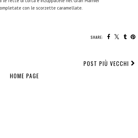
a le fette di torta e inzuppatele nel Gran Marnier
completate con le scorzette caramellate.
SHARE:
POST PIÙ VECCHI
HOME PAGE