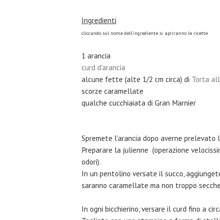
Ingredienti
cliccando sul nome dell'ingrediente si apriranno le ricette
1 arancia
curd d'arancia
alcune fette (alte 1/2 cm circa) di
Torta al
scorze caramellate
qualche cucchiaiata di Gran Marnier
Spremete l'arancia dopo averne prelevato 
Preparare la julienne (operazione velocissim
odori).
In un pentolino versate il succo, aggiungete
saranno caramellate ma non troppo secche.
In ogni bicchierino, versare il curd fino a ci