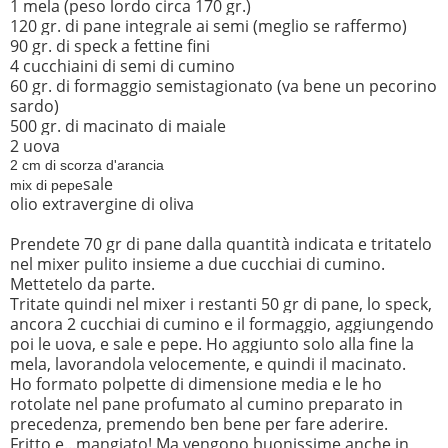
1 mela (peso lordo circa 170 gr.)
120 gr. di pane integrale ai semi (meglio se raffermo)
90 gr. di speck a fettine fini
4 cucchiaini di semi di cumino
60 gr. di formaggio semistagionato (va bene un pecorino
sardo)
500 gr. di macinato di maiale
2 uova
2 cm di scorza d'arancia
sale
mix di pepe
olio extravergine di oliva
Prendete 70 gr di pane dalla quantità indicata e tritatelo
nel mixer pulito insieme a due cucchiai di cumino.
Mettetelo da parte.
Tritate quindi nel mixer i restanti 50 gr di pane, lo speck,
ancora
2 cucchiai di cumino e
il formaggio, aggiungendo
poi le uova, e sale e pepe. Ho aggiunto solo alla fine la
mela, lavorandola velocemente, e quindi il macinato.
Ho formato polpette di dimensione media e le ho
rotolate nel pane profumato al cumino preparato in
precedenza, premendo ben bene per fare aderire.
Fritto e...mangiato! Ma vengono buonissime anche in