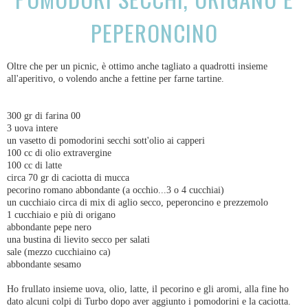
PEPERONCINO
Oltre che per un picnic, è ottimo anche tagliato a quadrotti insieme
all'aperitivo, o volendo anche a fettine per farne tartine.
300 gr di farina 00
3 uova intere
un vasetto di pomodorini secchi sott'olio ai capperi
100 cc di olio extravergine
100 cc di latte
circa 70 gr di caciotta di mucca
pecorino romano abbondante (a occhio...3 o 4 cucchiai)
un cucchiaio circa di mix di aglio secco, peperoncino e prezzemolo
1 cucchiaio e più di origano
abbondante pepe nero
una bustina di lievito secco per salati
sale (mezzo cucchiaino ca)
abbondante sesamo
Ho frullato insieme uova, olio, latte, il pecorino e gli aromi, alla fine ho
dato alcuni colpi di Turbo dopo aver aggiunto i pomodorini e la caciotta.