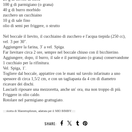
100 g di parmigiano (o grana)
40 g di burro morbido
zucchero un cucchiaino
10 g di sale fino
olio di semi per friggere, o strutto
Nel boccale il lievito, il cucchiaino di zucchero e l'acqua tiepida (250 cc),
vel. 3 per 30".
Aggiungere la farina, 3' a vel. Spiga.
Far lievitare circa 2 ore, sempre nel boccale chiuso con il bicchierino.
Aggiungere, dopo, il burro, il sale e il parmigiano (o grana) conservandone
1 cucchiaio per la rifinitura.
Vel. Spiga, 1'.
Togliere dal boccale, appiattire con le mani sul tavolo infarinato a uno
spessore di circa 1,5/2 cm, e con un tagliapasta da 4 cm di diametro
ricavare dei dischi.
Lasciarli riposare una mezzoretta, anche un' ora, ma non troppo di più.
Friggere in olio caldo.
Rotolare nel parmigiano grattugiato.
::::ricetta di Mastertopforum, adattata per il MIO BIMBY:::::
SHARE: