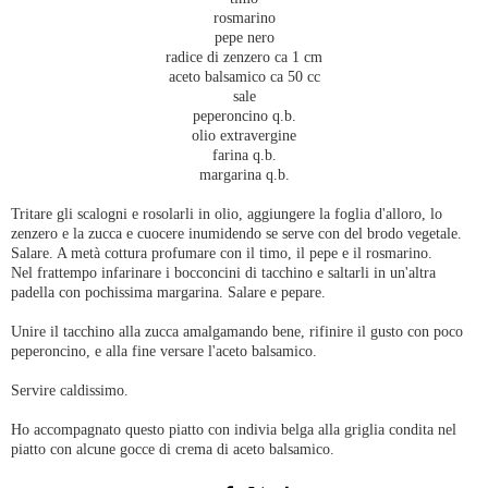
rosmarino
pepe nero
radice di zenzero ca 1 cm
aceto balsamico ca 50 cc
sale
peperoncino q.b.
olio extravergine
farina q.b.
margarina q.b.
Tritare gli scalogni e rosolarli in olio, aggiungere la foglia d'alloro, lo
zenzero e la zucca e cuocere inumidendo se serve con del brodo vegetale.
Salare. A metà cottura profumare con il timo, il pepe e il rosmarino.
Nel frattempo infarinare i bocconcini di tacchino e saltarli in un'altra
padella con pochissima margarina. Salare e pepare.
Unire il tacchino alla zucca amalgamando bene, rifinire il gusto con poco
peperoncino, e alla fine versare l'aceto balsamico.
Servire caldissimo.
Ho accompagnato questo piatto con indivia belga alla griglia condita nel
piatto con alcune gocce di crema di aceto balsamico.