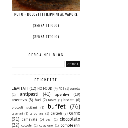
PUTO - DOLCETTI FILIPPINI AL VAPORE
(SENZA TITOLO)
(SENZA TITOLO)
CERCA NEL BLOG
ETICHETTE
LIEVITATI
(12)
NO FOOD
(4)
PDS
(1)
agnello
antipasti
(41)
aperitivi
(19)
(1)
aperitivo
(8)
basi
(2)
biscotti
(6)
bibite
(1)
buffet
(76)
broccoli siciliani
(1)
carne
carciofi
(2)
calamari
(1)
carbonara
(1)
(31)
cioccolato
carnevale
(3)
ceci
(1)
(22)
compleanni
coccole
(1)
colazione
(1)