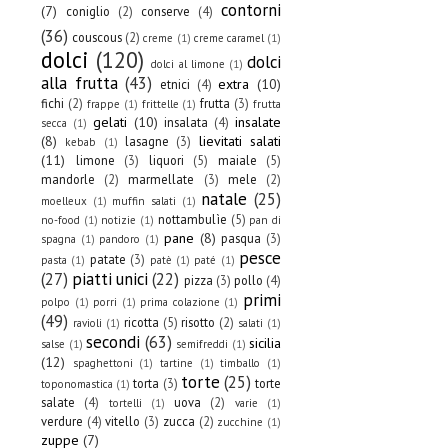
contorni
(7)
coniglio
(2)
conserve
(4)
(36)
couscous
(2)
creme
(1)
creme caramel
(1)
dolci
(120)
dolci
dolci al limone
(1)
alla frutta
(43)
extra
(10)
etnici
(4)
fichi
(2)
frutta
(3)
frappe
(1)
frittelle
(1)
frutta
gelati
(10)
insalate
insalata
(4)
secca
(1)
(8)
lievitati salati
lasagne
(3)
kebab
(1)
(11)
limone
(3)
liquori
(5)
maiale
(5)
mandorle
(2)
marmellate
(3)
mele
(2)
natale
(25)
moelleux
(1)
muffin salati
(1)
nottambulìe
(5)
no-food
(1)
notizie
(1)
pan di
pane
(8)
pasqua
(3)
spagna
(1)
pandoro
(1)
pesce
patate
(3)
pasta
(1)
patè
(1)
paté
(1)
(27)
piatti unici
(22)
pizza
(3)
pollo
(4)
primi
polpo
(1)
porri
(1)
prima colazione
(1)
(49)
ricotta
(5)
risotto
(2)
ravioli
(1)
salati
(1)
secondi
(63)
sicilia
salse
(1)
semifreddi
(1)
(12)
spaghettoni
(1)
tartine
(1)
timballo
(1)
torte
(25)
torta
(3)
torte
toponomastica
(1)
salate
(4)
uova
(2)
tortelli
(1)
varie
(1)
verdure
(4)
vitello
(3)
zucca
(2)
zucchine
(1)
zuppe
(7)