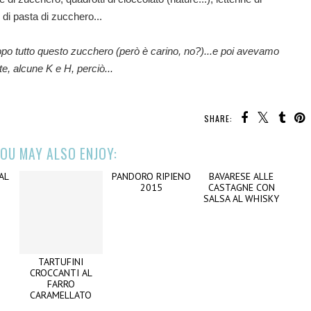
 di pasta di zucchero...
dopo tutto questo zucchero (però è carino, no?)...e poi avevamo
te, alcune K e H, perciò...
SHARE:
OU MAY ALSO ENJOY:
AL
TARTUFINI
PANDORO RIPIENO
BAVARESE ALLE
CROCCANTI AL
2015
CASTAGNE CON
FARRO
SALSA AL WHISKY
CARAMELLATO