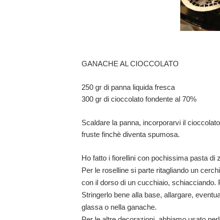
GANACHE AL CIOCCOLATO
250 gr di panna liquida fresca
300 gr di cioccolato fondente al 70%
Scaldare la panna, incorporarvi il cioccolat
fruste finchè diventa spumosa.
Ho fatto i fiorellini con pochissima pasta 
Per le roselline si parte ritagliando un cerc
con il dorso di un cucchiaio, schiacciando. P
Stringerlo bene alla base, allargare, eventua
glassa o nella ganache.
Per le altre decorazioni, abbiamo usato perle 