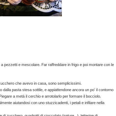
o a pezzetti e mescolare. Far raffreddare in frigo e poi montare con le
di zucchero che avevo in casa, sono semplicissimi.
hio dalla pasta stesa sottile, e appiattendone ancora un po' il contorno
iegare a metà il cerchio e arrotolarlo per formare il bocciolo.
lmente aiutandosi con uno stuzzicadenti, i petali e infilare nella
di zucchero, quadrotti di cioccolato (nature...), letterine di