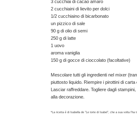
3 cucchiai di cacao amaro
2 cucchiaini di lievito per dolci
1/2 cucchiaino di bicarbonato
un pizzico di sale
90 g di olio di semi
250 g di latte
1 uovo
aroma vaniglia
150 g di gocce di cioccolato (facoltative)
Mescolare tutti gli ingredienti nel mixer (tr
piuttosto liquido. Riempire i pirottini di cart
Lasciar raffreddare. Togliere dagli stampini,
alla decorazione.
*La ricetta é di Isabella de "Le torte di Isabel", che a sua volta l'ha