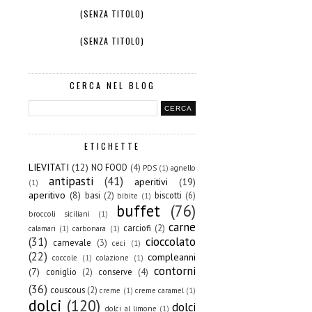
(SENZA TITOLO)
(SENZA TITOLO)
CERCA NEL BLOG
ETICHETTE
LIEVITATI
(12)
NO FOOD
(4)
PDS
(1)
agnello
antipasti
(41)
aperitivi
(19)
(1)
aperitivo
(8)
basi
(2)
biscotti
(6)
bibite
(1)
buffet
(76)
broccoli siciliani
(1)
carne
carciofi
(2)
calamari
(1)
carbonara
(1)
(31)
cioccolato
carnevale
(3)
ceci
(1)
(22)
compleanni
coccole
(1)
colazione
(1)
contorni
(7)
coniglio
(2)
conserve
(4)
(36)
couscous
(2)
creme
(1)
creme caramel
(1)
dolci
(120)
dolci
dolci al limone
(1)