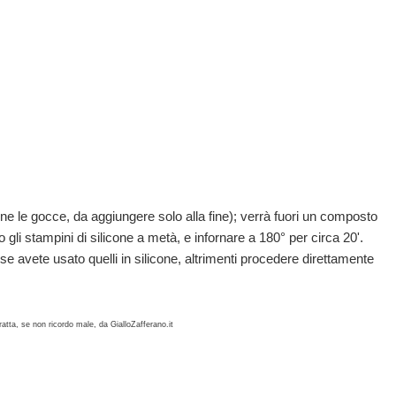
anne le gocce, da aggiungere solo alla fine); verrà fuori un composto
a o gli stampini di silicone a metà, e infornare a 180° per circa 20'.
 se avete usato quelli in silicone, altrimenti procedere direttamente
 tratta, se non ricordo male, da GialloZafferano.it