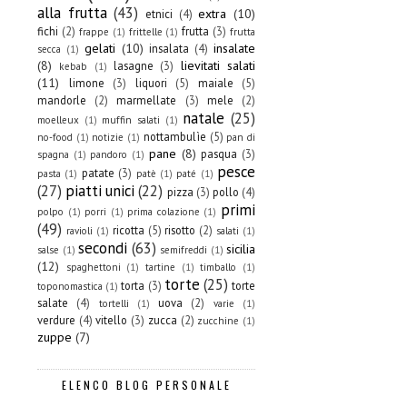
alla frutta
(43)
extra
(10)
etnici
(4)
fichi
(2)
frutta
(3)
frappe
(1)
frittelle
(1)
frutta
gelati
(10)
insalate
insalata
(4)
secca
(1)
(8)
lievitati salati
lasagne
(3)
kebab
(1)
(11)
limone
(3)
liquori
(5)
maiale
(5)
mandorle
(2)
marmellate
(3)
mele
(2)
natale
(25)
moelleux
(1)
muffin salati
(1)
nottambulìe
(5)
no-food
(1)
notizie
(1)
pan di
pane
(8)
pasqua
(3)
spagna
(1)
pandoro
(1)
pesce
patate
(3)
pasta
(1)
patè
(1)
paté
(1)
(27)
piatti unici
(22)
pizza
(3)
pollo
(4)
primi
polpo
(1)
porri
(1)
prima colazione
(1)
(49)
ricotta
(5)
risotto
(2)
ravioli
(1)
salati
(1)
secondi
(63)
sicilia
salse
(1)
semifreddi
(1)
(12)
spaghettoni
(1)
tartine
(1)
timballo
(1)
torte
(25)
torta
(3)
torte
toponomastica
(1)
salate
(4)
uova
(2)
tortelli
(1)
varie
(1)
verdure
(4)
vitello
(3)
zucca
(2)
zucchine
(1)
zuppe
(7)
ELENCO BLOG PERSONALE