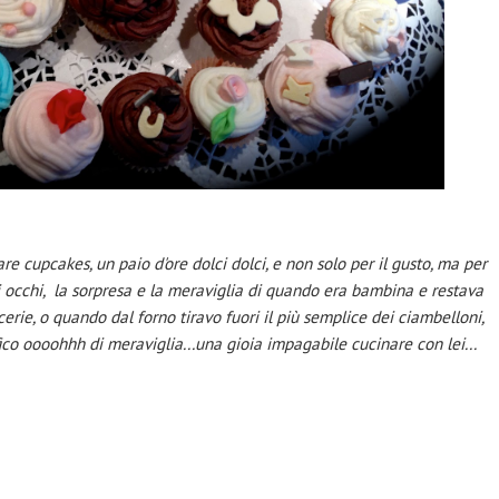
re cupcakes, un paio d'ore dolci dolci, e non solo per il gusto, ma per
i occhi, la sorpresa e la meraviglia di quando era bambina e restava
cerie, o quando dal forno tiravo fuori il più semplice dei ciambelloni,
co oooohhh di meraviglia...una gioia impagabile cucinare con lei...