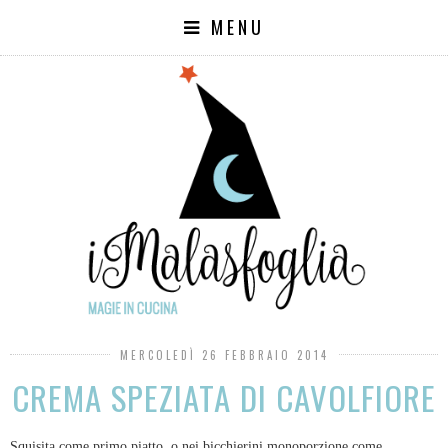
MENU
MERCOLEDÌ 26 FEBBRAIO 2014
CREMA SPEZIATA DI CAVOLFIORE
Squisita come primo piatto, o nei bicchierini monoporzione come