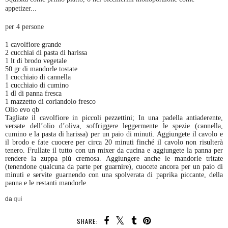
appetizer...
per 4 persone
1 cavolfiore grande
2 cucchiai di pasta di harissa
1 lt di brodo vegetale
50 gr di mandorle tostate
1 cucchiaio di cannella
1 cucchiaio di cumino
1 dl di panna fresca
1 mazzetto di coriandolo fresco
Olio evo qb
Tagliate il cavolfiore in piccoli pezzettini; In una padella antiaderente,
versate dell’olio d’oliva, soffriggere leggermente le spezie (cannella,
cumino e la pasta di harissa) per un paio di minuti. Aggiungete il cavolo e
il brodo e fate cuocere per circa 20 minuti finché il cavolo non risulterà
tenero. Frullate il tutto con un mixer da cucina e aggiungete la panna per
rendere la zuppa più cremosa. Aggiungere anche le mandorle tritate
(tenendone qualcuna da parte per guarnire), cuocete ancora per un paio di
minuti e servite guarnendo con una spolverata di paprika piccante, della
panna e le restanti mandorle.
da
qui
SHARE: