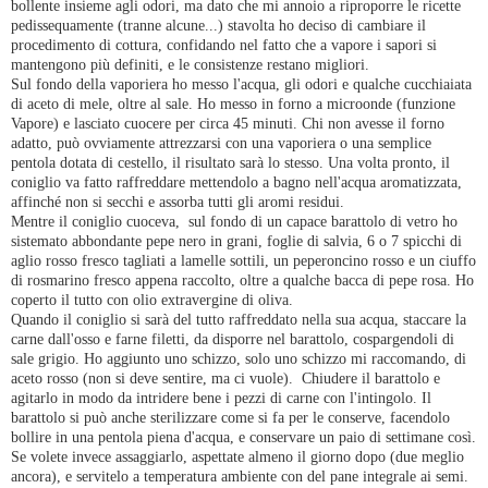
bollente insieme agli odori, ma dato che mi annoio a riproporre le ricette
pedissequamente (tranne alcune...) stavolta ho deciso di cambiare il
procedimento di cottura, confidando nel fatto che a vapore i sapori si
mantengono più definiti, e le consistenze restano migliori.
Sul fondo della vaporiera ho messo l'acqua, gli odori e qualche cucchiaiata
di aceto di mele, oltre al sale. Ho messo in forno a microonde (funzione
Vapore) e lasciato cuocere per circa 45 minuti. Chi non avesse il forno
adatto, può ovviamente attrezzarsi con una vaporiera o una semplice
pentola dotata di cestello, il risultato sarà lo stesso. Una volta pronto, il
coniglio va fatto raffreddare mettendolo a bagno nell'acqua aromatizzata,
affinché non si secchi e assorba tutti gli aromi residui.
Mentre il coniglio cuoceva, sul fondo di un capace barattolo di vetro ho
sistemato abbondante pepe nero in grani, foglie di salvia, 6 o 7 spicchi di
aglio rosso fresco tagliati a lamelle sottili, un peperoncino rosso e un ciuffo
di rosmarino fresco appena raccolto, oltre a qualche bacca di pepe rosa. Ho
coperto il tutto con olio extravergine di oliva.
Quando il coniglio si sarà del tutto raffreddato nella sua acqua, staccare la
carne dall'osso e farne filetti, da disporre nel barattolo, cospargendoli di
sale grigio. Ho aggiunto uno schizzo, solo uno schizzo mi raccomando, di
aceto rosso (non si deve sentire, ma ci vuole). Chiudere il barattolo e
agitarlo in modo da intridere bene i pezzi di carne con l'intingolo. Il
barattolo si può anche sterilizzare come si fa per le conserve, facendolo
bollire in una pentola piena d'acqua, e conservare un paio di settimane così.
Se volete invece assaggiarlo, aspettate almeno il giorno dopo (due meglio
ancora), e servitelo a temperatura ambiente con del pane integrale ai semi.