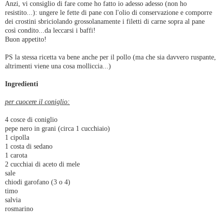
Anzi, vi consiglio di fare come ho fatto io adesso adesso (non ho
resistito...): ungere le fette di pane con l'olio di conservazione e comporre
dei crostini sbriciolando grossolanamente i filetti di carne sopra al pane
così condito...da leccarsi i baffi!
Buon appetito!
PS la stessa ricetta va bene anche per il pollo (ma che sia davvero ruspante,
altrimenti viene una cosa molliccia...)
Ingredienti
per cuocere il coniglio:
4 cosce di coniglio
pepe nero in grani (circa 1 cucchiaio)
1 cipolla
1 costa di sedano
1 carota
2 cucchiai di aceto di mele
sale
chiodi garofano (3 o 4)
timo
salvia
rosmarino