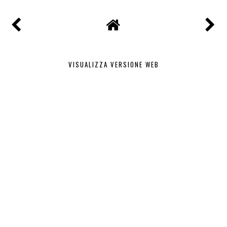
ALLE
FEBBRAIO 14, 2015
CONDIVIDI
NESSUN COMMENTO
POSTA UN COMMENTO
VISUALIZZA VERSIONE WEB