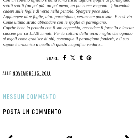
Con un coltello affilato e dalla lama liscia tagliare sfoglie di parmigiano
sottili sottili (un po' più, un po' meno, un po' come vengono...) facendole
cadere sulle foglie di verza nella pentola. Spargere poco sale.
Aggiungere altre foglie, altro parmigiano, veramente poco sale. E così via.
Come ultimo strato abbondare con le sfoglie di parmigiano.
Coprire bene la pentola con il suo coperchio, accendere il fornello e lasciar
cuocere per ca 15/20 minuti. Per la cottura della verza meglio che ognuno
si regoli come gradisce di più, comunque il parmigiano fonderà, e il suo
sapore è armonico a quello di questa magnifica verdura...
SHARE:
ALLE
NOVEMBRE 15, 2011
CONDIVIDI
NESSUN COMMENTO
POSTA UN COMMENTO