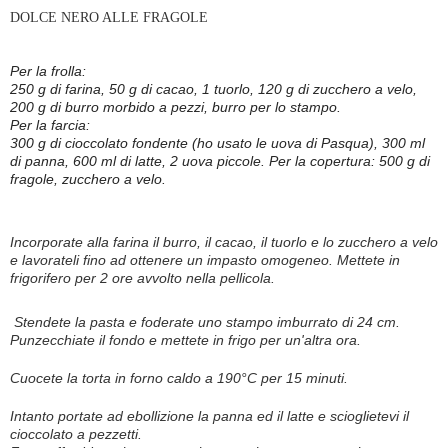
DOLCE NERO ALLE FRAGOLE
Per la frolla:
250 g di farina,
50 g di cacao,
1 tuorlo,
120 g di zucchero a velo,
200 g di burro morbido a pezzi,
burro per lo stampo.
Per la farcia:
300 g di cioccolato fondente (ho usato le uova di Pasqua),
300 ml
di panna,
600 ml di latte,
2 uova piccole. Per la copertura: 500 g di
fragole,
zucchero a velo.
Incorporate alla farina il burro, il cacao, il tuorlo e lo zucchero a velo
e lavorateli fino ad ottenere un impasto omogeneo. Mettete in
frigorifero per 2 ore avvolto nella pellicola.
Stendete la pasta e foderate uno stampo imburrato di 24 cm.
Punzecchiate il fondo e mettete in frigo per un'altra ora.
Cuocete la torta in forno caldo a 190°C per 15 minuti.
Intanto portate ad ebollizione la panna ed il latte e scioglietevi il
cioccolato a pezzetti.