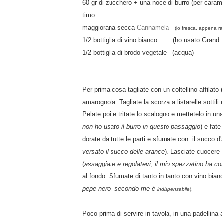
60 gr di zucchero + una noce di burro (per caram
timo
maggiorana secca
Cannamela
(io fresca, appena ra
1/2 bottiglia di vino bianco (ho usato Grand Ma
1/2 bottiglia di brodo vegetale (acqua)
Per prima cosa tagliate con un coltellino affilato
amarognola. Tagliate la scorza a listarelle sottil
Pelate poi e tritate lo scalogno e mettetelo in una 
non ho usato il burro in questo passaggio
) e fate
dorate da tutte le parti e sfumate con il succo d'
versato il succo delle arance
). Lasciate cuocere
(
assaggiate e regolatevi, il mio spezzatino ha cot
al fondo. Sfumate di tanto in tanto con vino bian
pepe nero, secondo me è
indispensabile
).
Poco prima di servire in tavola, in una padellina