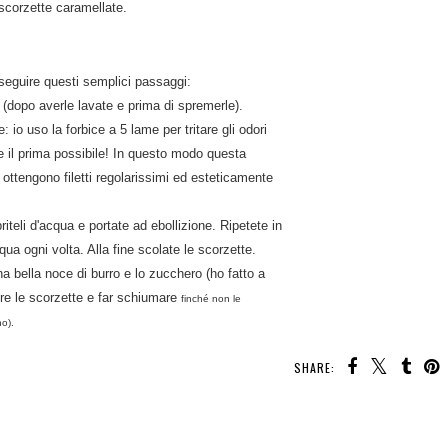
 scorzette caramellate.
 seguire questi semplici passaggi:
o (dopo averle lavate e prima di spremerle).
te: io uso la forbice a 5 lame per tritare gli odori
re il prima possibile! In questo modo questa
ottengono filetti regolarissimi ed esteticamente
opriteli d'acqua e portate ad ebollizione. Ripetete in
a ogni volta. Alla fine scolate le scorzette.
una bella noce di burro e lo zucchero (ho fatto a
ere le scorzette e far schiumare
finché non le
no).
SHARE:
OU MAY ALSO ENJOY: