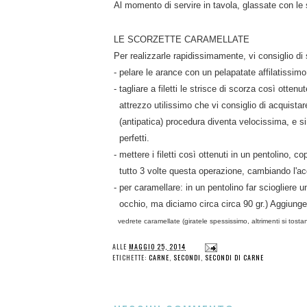
Al momento di servire in tavola, glassate con le
LE SCORZETTE CARAMELLATE
Per realizzarle rapidissimamente, vi consiglio di
- pelare le arance con un pelapatate affilatissim
- tagliare a filetti le strisce di scorza così ottenu
attrezzo utilissimo che vi consiglio di acquista
(antipatica) procedura diventa velocissima, e si 
perfetti.
- mettere i filetti così ottenuti in un pentolino, c
tutto 3 volte questa operazione, cambiando l'acqu
- per caramellare: in un pentolino far sciogliere 
occhio, ma diciamo circa
circa 90 gr.) Aggiung
vedrete caramellate (giratele spessissimo, altrimenti si tosta
Y