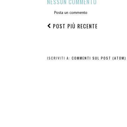
INVOLTINI
BRASATO
DELICATI DI VERZA
ALLE
MAGGIO 25, 2014
ETICHETTE:
CARNE
,
SECONDI
,
SECONDI DI CARNE
NESSUN COMMENTO
Posta un commento
POST PIÙ RECENTE