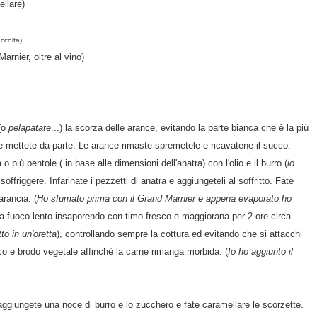
ellare)
ccolta)
rnier, oltre al vino)
 (o
pelapatate
...) la scorza delle arance, evitando la parte bianca che è la più
i e mettete da parte. Le arance rimaste spremetele e ricavatene il succo.
o più pentole ( in base alle dimensioni dell'anatra) con l'olio e il burro (
io
 soffriggere. Infarinate i pezzetti di anatra e aggiungeteli al soffritto. Fate
arancia. (
Ho sfumato prima con il Grand Marnier e appena evaporato ho
 a fuoco lento insaporendo con timo fresco e maggiorana per 2 ore circa
to in un'oretta
), controllando sempre la cottura ed evitando che si attacchi
co e brodo vegetale affinchè la carne rimanga morbida. (
Io ho aggiunto il
 aggiungete una noce di burro e lo zucchero e fate caramellare le scorzette.