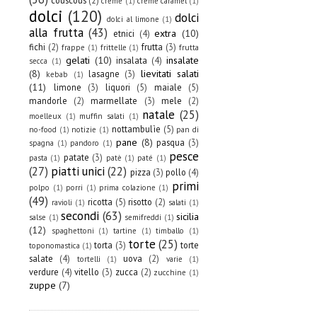
creme
(1)
creme caramel
(1)
dolci
(120)
dolci
dolci al limone
(1)
alla frutta
(43)
extra
(10)
etnici
(4)
fichi
(2)
frutta
(3)
frappe
(1)
frittelle
(1)
frutta
gelati
(10)
insalate
insalata
(4)
secca
(1)
(8)
lievitati salati
lasagne
(3)
kebab
(1)
(11)
limone
(3)
liquori
(5)
maiale
(5)
mandorle
(2)
marmellate
(3)
mele
(2)
natale
(25)
moelleux
(1)
muffin salati
(1)
nottambulìe
(5)
no-food
(1)
notizie
(1)
pan di
pane
(8)
pasqua
(3)
spagna
(1)
pandoro
(1)
pesce
patate
(3)
pasta
(1)
patè
(1)
paté
(1)
(27)
piatti unici
(22)
pizza
(3)
pollo
(4)
primi
polpo
(1)
porri
(1)
prima colazione
(1)
(49)
ricotta
(5)
risotto
(2)
ravioli
(1)
salati
(1)
secondi
(63)
sicilia
salse
(1)
semifreddi
(1)
(12)
spaghettoni
(1)
tartine
(1)
timballo
(1)
torte
(25)
torta
(3)
torte
toponomastica
(1)
salate
(4)
uova
(2)
tortelli
(1)
varie
(1)
verdure
(4)
vitello
(3)
zucca
(2)
zucchine
(1)
zuppe
(7)