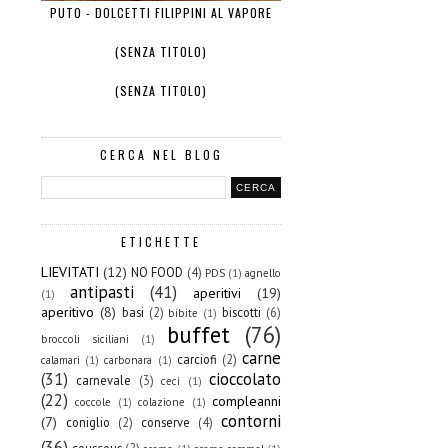
PUTO - DOLCETTI FILIPPINI AL VAPORE
(SENZA TITOLO)
(SENZA TITOLO)
CERCA NEL BLOG
ETICHETTE
LIEVITATI
(12)
NO FOOD
(4)
PDS
(1)
agnello
antipasti
(41)
aperitivi
(19)
(1)
aperitivo
(8)
basi
(2)
biscotti
(6)
bibite
(1)
buffet
(76)
broccoli siciliani
(1)
carne
carciofi
(2)
calamari
(1)
carbonara
(1)
(31)
cioccolato
carnevale
(3)
ceci
(1)
(22)
compleanni
coccole
(1)
colazione
(1)
contorni
(7)
coniglio
(2)
conserve
(4)
(36)
couscous
(2)