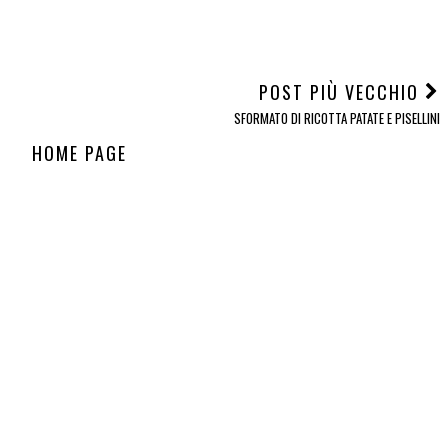
ARROSTO FREDDO
POLPETTONE DI
TORTA DI CARNE
ALLA MENTA -
VITELLO ALLE
CHRISTIE'S
CROCK-POT
VERDURE
POST PIÙ VECCHIO
SFORMATO DI RICOTTA PATATE E PISELLINI