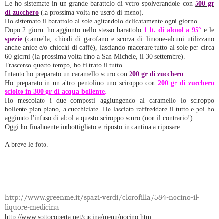
Le ho sistemate in un grande barattolo di vetro spolverandole con
500 gr
di zucchero
(la prossima volta ne userò di meno).
Ho sistemato il barattolo al sole agitandolo delicatamente ogni giorno.
Dopo 2 giorni ho aggiunto nello stesso barattolo
1 lt. di alcool a 95°
e le
spezie
(cannella, chiodi di garofano e scorza di limone-alcuni utilizzano
anche anice e/o chicchi di caffè), lasciando macerare tutto al sole per circa
60 giorni (la prossima volta fino a San Michele, il 30 settembre).
Trascorso questo tempo, ho filtrato il tutto.
Intanto ho preparato un caramello scuro con
200 gr di zucchero
.
Ho preparato in un altro pentolino uno sciroppo con
200 gr di zucchero
sciolto in 300 gr di acqua bollente
.
Ho mescolato i due composti aggiungendo al caramello lo sciroppo
bollente pian piano, a cucchiaiate. Ho lasciato raffreddare il tutto e poi ho
aggiunto l'infuso di alcol a questo sciroppo scuro (non il contrario!).
Oggi ho finalmente imbottigliato e riposto in cantina a riposare.
A breve le foto.
http://www.greenme.it/spazi-verdi/clorofilla/584-nocino-il-
liquore-medicina
http://www.sottocoperta.net/cucina/menu/nocino.htm