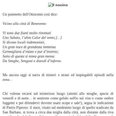
Un poemetto dell'Ottocento così dice:
Vicino alla città di Benevento
Vi sono due fiumi molto rinomati
Uno Sabato, l’altro Calor del vento;[...]
Si dicono locali indemoniati,
Un gran noce di grandezza immensa
Germogliava d’estate e pur d’inverno;
Sotto di questa si tenea gran mensa
Da Streghe, Stregoni e diavoli d’inferno.
Ma ancora oggi si narra di misteri e strani ed inspiegabili episodi nella
zona...
Chi volesse recarsi sul misterioso luogo (attenti alle streghe, specie di
venerdì e di notte... le sentirete come gelido soffio sul viso o come ombre
fuggenti e per difendervi dovrete usare scope e sale!), segua le indicazioni
di Pietro Piperno: il noce, rinato sul medesimo luogo di quello sradicato da
San Barbato, si trova a circa due miglia dalla città, non distante dalla riva