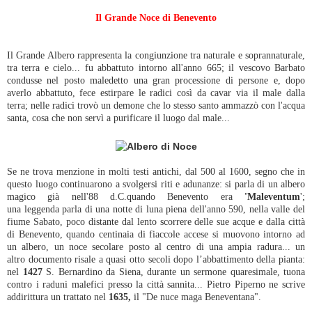
Il Grande Noce di Benevento
Il Grande Albero rappresenta la congiunzione tra naturale e soprannaturale,
tra terra e cielo... fu abbattuto intorno all'anno 665; il vescovo Barbato
condusse nel posto maledetto una gran processione di persone e, dopo
averlo abbattuto, fece estirpare le radici così da cavar via il male dalla
terra; nelle radici trovò un demone che lo stesso santo ammazzò con l'acqua
santa, cosa che non servì a purificare il luogo dal male...
Se ne trova menzione in molti testi antichi, dal 500 al 1600, segno che in
questo luogo continuarono a svolgersi riti e adunanze: si parla di un albero
magico già nell'88 d.C.quando Benevento era
'Maleventum
';
una leggenda parla di una notte di luna piena dell'anno 590, nella valle del
fiume Sabato, poco distante dal lento scorrere delle sue acque e dalla città
di Benevento, quando centinaia di fiaccole accese si muovono intorno ad
un albero, un noce secolare posto al centro di una ampia radura... un
altro documento risale a quasi otto secoli dopo l’abbattimento della pianta:
nel
1427
S. Bernardino da Siena, durante un sermone quaresimale, tuona
contro i raduni malefici presso la città sannita... Pietro Piperno ne scrive
addirittura un trattato nel
1635,
il "De nuce maga Beneventana".