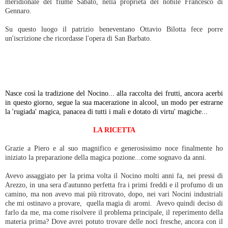
meridionale del fiume Sabato, nella proprietà del nobile Francesco di
Gennaro.
Su questo luogo il patrizio beneventano Ottavio Bilotta fece porre
un'iscrizione che ricordasse l'opera di San Barbato.
Nasce così la tradizione del
Nocino
... alla raccolta dei frutti, ancora acerbi
in questo giorno, segue la sua macerazione in alcool, un modo per estrarne
la 'rugiada' magica, panacea di tutti i mali e dotato di virtu' magiche...
LA RICETTA
Grazie a Piero e al suo magnifico e generosissimo noce finalmente ho
iniziato la preparazione della magica pozione...come sognavo da anni.
Avevo assaggiato per la prima volta il Nocino molti anni fa, nei pressi di
Arezzo, in una sera d'autunno perfetta fra i primi freddi e il profumo di un
camino, ma non avevo mai più ritrovato, dopo, nei vari Nocini industriali
che mi ostinavo a provare, quella magia di aromi. Avevo quindi deciso di
farlo da me, ma come risolvere il problema principale, il reperimento della
materia prima? Dove avrei potuto trovare delle noci fresche, ancora con il