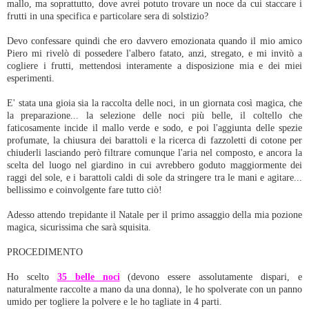
mallo, ma soprattutto, dove avrei potuto trovare un noce da cui staccare i
frutti in una specifica e particolare sera di solstizio?
Devo confessare quindi che ero davvero emozionata quando il mio amico
Piero mi rivelò di possedere l'albero fatato, anzi, stregato, e mi invitò a
cogliere i frutti, mettendosi interamente a disposizione mia e dei miei
esperimenti.
E' stata una gioia sia la raccolta delle noci, in un giornata così magica, che
la preparazione... la selezione delle noci più belle, il coltello che
faticosamente incide il mallo verde e sodo, e poi l'aggiunta delle spezie
profumate, la chiusura dei barattoli e la ricerca di fazzoletti di cotone per
chiuderli lasciando però filtrare comunque l'aria nel composto, e ancora la
scelta del luogo nel giardino in cui avrebbero goduto maggiormente dei
raggi del sole, e i barattoli caldi di sole da stringere tra le mani e agitare...
bellissimo e coinvolgente fare tutto ciò!
Adesso attendo trepidante il Natale per il primo assaggio della mia pozione
magica, sicurissima che sarà squisita.
PROCEDIMENTO
Ho scelto
35 belle noci
(devono essere assolutamente dispari, e
naturalmente raccolte a mano da una donna), le ho spolverate con un panno
umido per togliere la polvere e le ho tagliate in 4 parti.