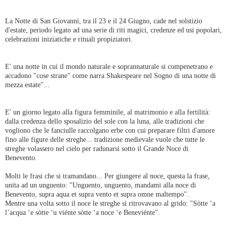
La Notte di San Giovanni, tra il 23 e il 24 Giugno, cade nel solstizio
d'estate, periodo legato ad una serie di riti magici, credenze ed usi popolari,
celebrazioni iniziatiche e rituali propiziatori.
E' una notte in cui il mondo naturale e soprannaturale si compenetrano e
accadono "cose strane" come narra Shakespeare nel Sogno di una notte di
mezza estate"...
E' un giorno legato alla figura femminile, al matrimonio e alla fertilità:
dalla credenza dello sposalizio del sole con la luna, alle tradizioni che
vogliono che le fanciulle raccolgano erbe con cui preparare filtri d'amore
fino alle figure delle streghe... tradizione medievale vuole che tutte le
streghe volassero nel cielo per radunarsi sotto il Grande Noce di
Benevento.
Molti le frasi che si tramandano... Per giungere al noce, questa la frase,
unita ad un unguento: "Unguento, unguento, mandami alla noce di
Benevento, supra aqua et supra vento et supra omne maltempo".
Mentre una volta sotto il noce le streghe si ritrovavano al grido: "Sòtte ‘a
l’acqua ‘e sòtte ‘u viénte sòtte ‘a noce ‘e Beneviénte".