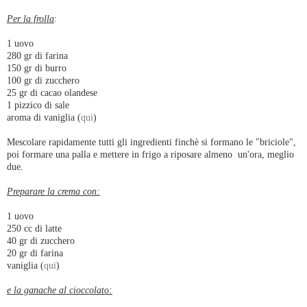
Per la frolla
:
1 uovo
280 gr di farina
150 gr di burro
100 gr di zucchero
25 gr di cacao olandese
1 pizzico di sale
aroma di vaniglia (
qui
)
Mescolare rapidamente tutti gli ingredienti finchè si formano le "briciole",
poi formare una palla e mettere in frigo a riposare almeno un'ora, meglio
due.
Preparare la crema con:
1 uovo
250 cc di latte
40 gr di zucchero
20 gr di farina
vaniglia (
qui
)
e la ganache al cioccolato: