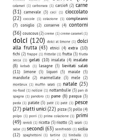
carne
carciofi
(2)
calamari
(1)
carbonara
(1)
(31)
cioccolato
carnevale
(3)
ceci
(1)
(22)
compleanni
coccole
(1)
colazione
(1)
contorni
(7)
coniglio
(2)
conserve
(4)
(36)
couscous
(2)
creme
(1)
creme caramel
(1)
dolci
(120)
dolci
dolci al limone
(1)
alla frutta
(43)
extra
(10)
etnici
(4)
fichi
(2)
frutta
(3)
frappe
(1)
frittelle
(1)
frutta
gelati
(10)
insalate
insalata
(4)
secca
(1)
(8)
lievitati salati
lasagne
(3)
kebab
(1)
(11)
limone
(3)
liquori
(5)
maiale
(5)
mandorle
(2)
marmellate
(3)
mele
(2)
natale
(25)
moelleux
(1)
muffin salati
(1)
nottambulìe
(5)
no-food
(1)
notizie
(1)
pan di
pane
(8)
pasqua
(3)
spagna
(1)
pandoro
(1)
pesce
patate
(3)
pasta
(1)
patè
(1)
paté
(1)
(27)
piatti unici
(22)
pizza
(3)
pollo
(4)
primi
polpo
(1)
porri
(1)
prima colazione
(1)
(49)
ricotta
(5)
risotto
(2)
ravioli
(1)
salati
(1)
secondi
(63)
sicilia
salse
(1)
semifreddi
(1)
(12)
spaghettoni
(1)
tartine
(1)
timballo
(1)