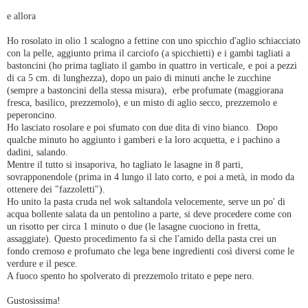
e allora
Ho rosolato in olio 1 scalogno a fettine con uno spicchio d'aglio schiacciato
con la pelle, aggiunto prima il carciofo (a spicchietti) e i gambi tagliati a
bastoncini (ho prima tagliato il gambo in quattro in verticale, e poi a pezzi
di ca 5 cm. di lunghezza), dopo un paio di minuti anche le zucchine
(sempre a bastoncini della stessa misura), erbe profumate (maggiorana
fresca, basilico, prezzemolo), e un misto di aglio secco, prezzemolo e
peperoncino.
Ho lasciato rosolare e poi sfumato con due dita di vino bianco. Dopo
qualche minuto ho aggiunto i gamberi e la loro acquetta, e i pachino a
dadini, salando.
Mentre il tutto si insaporiva, ho tagliato le lasagne in 8 parti,
sovrapponendole (prima in 4 lungo il lato corto, e poi a metà, in modo da
ottenere dei "fazzoletti").
Ho unito la pasta cruda nel wok saltandola velocemente, serve un po' di
acqua bollente salata da un pentolino a parte, si deve procedere come con
un risotto per circa 1 minuto o due (le lasagne cuociono in fretta,
assaggiate). Questo procedimento fa sì che l'amido della pasta crei un
fondo cremoso e profumato che lega bene ingredienti così diversi come le
verdure e il pesce.
A fuoco spento ho spolverato di prezzemolo tritato e pepe nero.
Gustosissima!