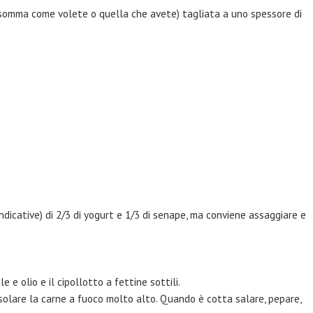
insomma come volete o quella che avete) tagliata a uno spessore di
ndicative) di 2/3 di yogurt e 1/3 di senape, ma conviene assaggiare e
e e olio e il cipollotto a fettine sottili.
olare la carne a fuoco molto alto. Quando è cotta salare, pepare,