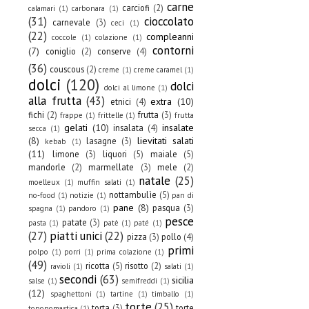
carne
carciofi
(2)
calamari
(1)
carbonara
(1)
(31)
cioccolato
carnevale
(3)
ceci
(1)
(22)
compleanni
coccole
(1)
colazione
(1)
contorni
(7)
coniglio
(2)
conserve
(4)
(36)
couscous
(2)
creme
(1)
creme caramel
(1)
dolci
(120)
dolci
dolci al limone
(1)
alla frutta
(43)
extra
(10)
etnici
(4)
fichi
(2)
frutta
(3)
frappe
(1)
frittelle
(1)
frutta
gelati
(10)
insalate
insalata
(4)
secca
(1)
(8)
lievitati salati
lasagne
(3)
kebab
(1)
(11)
limone
(3)
liquori
(5)
maiale
(5)
mandorle
(2)
marmellate
(3)
mele
(2)
natale
(25)
moelleux
(1)
muffin salati
(1)
nottambulìe
(5)
no-food
(1)
notizie
(1)
pan di
pane
(8)
pasqua
(3)
spagna
(1)
pandoro
(1)
pesce
patate
(3)
pasta
(1)
patè
(1)
paté
(1)
(27)
piatti unici
(22)
pizza
(3)
pollo
(4)
primi
polpo
(1)
porri
(1)
prima colazione
(1)
(49)
ricotta
(5)
risotto
(2)
ravioli
(1)
salati
(1)
secondi
(63)
sicilia
salse
(1)
semifreddi
(1)
(12)
spaghettoni
(1)
tartine
(1)
timballo
(1)
torte
(25)
torta
(3)
torte
toponomastica
(1)