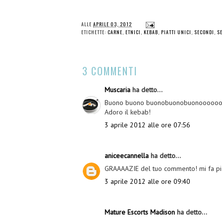
ALLE
APRILE 03, 2012
ETICHETTE:
CARNE
,
ETNICI
,
KEBAB
,
PIATTI UNICI
,
SECONDI
,
S
3 COMMENTI
Muscaria
ha detto...
Buono buono buonobuonobuonoooooooo
Adoro il kebab!
3 aprile 2012 alle ore 07:56
aniceecannella
ha detto...
GRAAAAZIE del tuo commento! mi fa pi
3 aprile 2012 alle ore 09:40
Mature Escorts Madison
ha detto...