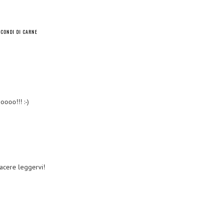
ECONDI DI CARNE
oo!!! :-)
acere leggervi!