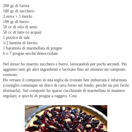
200 gr di farina
180 gr di zucchero
2 uova + 1 tuorlo
100 gr di burro
50 cc di olio di semi
50 cc di latte (o acqua)
1 pizzico di sale
1/2 bustina di lievito
1 barattolo di marmellata di prugne
6 o 7 prugne secche denocciolate
Nel mixer ho inserito zucchero e burro, lavorandoli per pochi secondi. Ho
aggiunto tutti gli altri ingredienti e lavorato fino ad ottenere un composto
cremoso.
Ho versato il composto in una teglia da crostate ben imburrata e infarinata
(consiglio comunque un disco di carta forno sul fondo, perché sia più facile
sformarla). Sul composto ho sparso cucchiaiate di marmellata in maniera
regolare, e spicchi di prugne a raggera. Così: