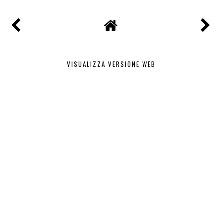
ALLE
MAGGIO 21, 2013
CONDIVIDI
NESSUN COMMENTO
POSTA UN COMMENTO
VISUALIZZA VERSIONE WEB