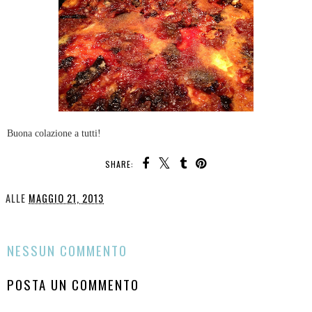
Buona colazione a tutti!
SHARE:
YOU MAY ALSO ENJOY:
PLUMCAKE ALLA
ANGIOLETTI DI
MARMELLATA
CIOCCOLATO AI
D'ARANCE
MARRONS GLACéS