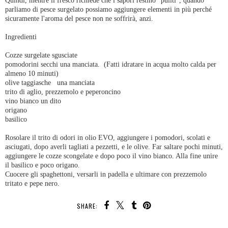
Quindi, mentre il fresco richiede che i sapori restino "puliti", quando
parliamo di pesce surgelato possiamo aggiungere elementi in più perché
sicuramente l'aroma del pesce non ne soffrirà, anzi.
Ingredienti
Cozze surgelate sgusciate
pomodorini secchi una manciata. (Fatti idratare in acqua molto calda per
almeno 10 minuti)
olive taggiasche una manciata
trito di aglio, prezzemolo e peperoncino
vino bianco un dito
origano
basilico
Rosolare il trito di odori in olio EVO, aggiungere i pomodori, scolati e
asciugati, dopo averli tagliati a pezzetti, e le olive. Far saltare pochi minuti,
aggiungere le cozze scongelate e dopo poco il vino bianco. Alla fine unire
il basilico e poco origano.
Cuocere gli spaghettoni, versarli in padella e ultimare con prezzemolo
tritato e pepe nero.
SHARE: