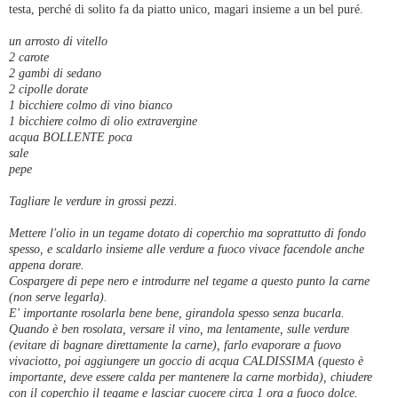
testa, perché di solito fa da piatto unico, magari insieme a un bel puré.
un arrosto di vitello
2 carote
2 gambi di sedano
2 cipolle dorate
1 bicchiere colmo di vino bianco
1 bicchiere colmo di olio extravergine
acqua BOLLENTE poca
sale
pepe
Tagliare le verdure in grossi pezzi.
Mettere l'olio in un tegame dotato di coperchio ma soprattutto di fondo
spesso, e scaldarlo insieme alle verdure a fuoco vivace facendole anche
appena dorare.
Cospargere di pepe nero e introdurre nel tegame a questo punto la carne
(non serve legarla).
E' importante rosolarla bene bene, girandola spesso senza bucarla.
Quando è ben rosolata, versare il vino, ma lentamente, sulle verdure
(evitare di bagnare direttamente la carne), farlo evaporare a fuovo
vivaciotto, poi aggiungere un goccio di acqua CALDISSIMA (questo è
importante, deve essere calda per mantenere la carne morbida), chiudere
con il coperchio il tegame e lasciar cuocere circa 1 ora a fuoco dolce.