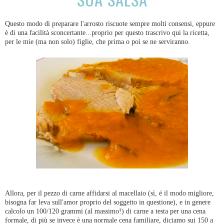
Questo modo di preparare l'arrosto riscuote sempre molti consensi, eppure
è di una facilità sconcertante...proprio per questo trascrivo qui la ricetta,
per le mie (ma non solo) figlie, che prima o poi se ne serviranno.
Allora, per il pezzo di carne affidarsi al macellaio (sì, é il modo migliore,
bisogna far leva sull'amor proprio del soggetto in questione), e in genere
calcolo un 100/120 grammi (al massimo!) di carne a testa per una cena
formale, di più se invece è una normale cena familiare, diciamo sui 150 a