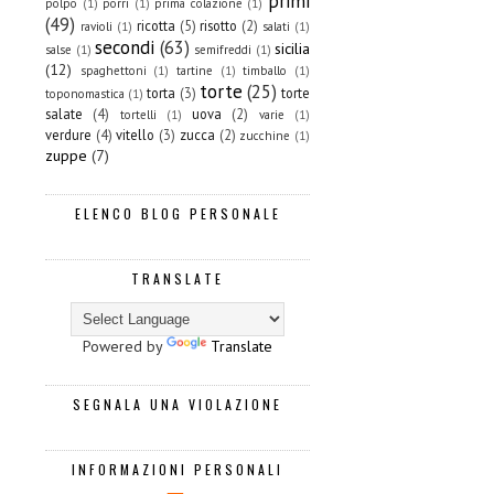
primi
polpo
(1)
porri
(1)
prima colazione
(1)
(49)
ricotta
(5)
risotto
(2)
ravioli
(1)
salati
(1)
secondi
(63)
sicilia
salse
(1)
semifreddi
(1)
(12)
spaghettoni
(1)
tartine
(1)
timballo
(1)
torte
(25)
torta
(3)
torte
toponomastica
(1)
salate
(4)
uova
(2)
tortelli
(1)
varie
(1)
verdure
(4)
vitello
(3)
zucca
(2)
zucchine
(1)
zuppe
(7)
ELENCO BLOG PERSONALE
TRANSLATE
Powered by
Translate
SEGNALA UNA VIOLAZIONE
INFORMAZIONI PERSONALI