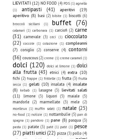
LIEVITATI
(12)
NO FOOD
(4)
PDS
(1)
agnello
antipasti
(41)
aperitivi
(19)
(1)
aperitivo
(8)
basi
(2)
biscotti
(6)
bibite
(1)
buffet
(76)
broccoli siciliani
(1)
carne
carciofi
(2)
calamari
(1)
carbonara
(1)
(31)
cioccolato
carnevale
(3)
ceci
(1)
(22)
compleanni
coccole
(1)
colazione
(1)
contorni
(7)
coniglio
(2)
conserve
(4)
(36)
couscous
(2)
creme
(1)
creme caramel
(1)
dolci
(120)
dolci
dolci al limone
(1)
alla frutta
(43)
extra
(10)
etnici
(4)
fichi
(2)
frutta
(3)
frappe
(1)
frittelle
(1)
frutta
gelati
(10)
insalate
insalata
(4)
secca
(1)
(8)
lievitati salati
lasagne
(3)
kebab
(1)
(11)
limone
(3)
liquori
(5)
maiale
(5)
mandorle
(2)
marmellate
(3)
mele
(2)
natale
(25)
moelleux
(1)
muffin salati
(1)
nottambulìe
(5)
no-food
(1)
notizie
(1)
pan di
pane
(8)
pasqua
(3)
spagna
(1)
pandoro
(1)
pesce
patate
(3)
pasta
(1)
patè
(1)
paté
(1)
(27)
piatti unici
(22)
pizza
(3)
pollo
(4)