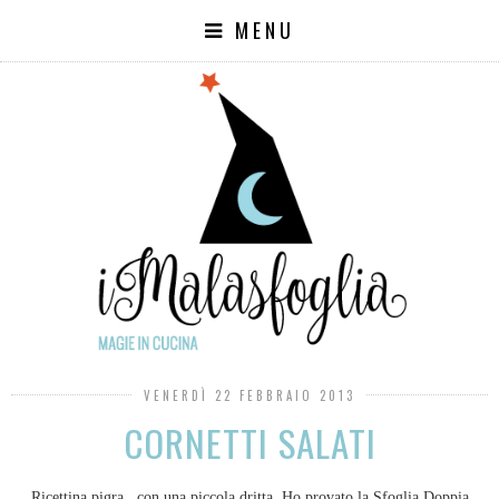
MENU
VENERDÌ 22 FEBBRAIO 2013
CORNETTI SALATI
Ricettina pigra...con una piccola dritta. Ho provato la Sfoglia Doppia