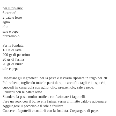
per il ripieno:
6 carciofi
2 patate lesse
aglio
olio
sale e pepe
prezzemolo
Per la fonduta:
1/2 lt di latte
200 gr di pecorino
20 gr di farina
20 gr di burro
sale e pepe
Impastare gli ingredienti per la pasta e lasciarla riposare in frigo per 30'.
Pulire bene, togliendo tutte le parti dure, i carciofi e tagliarli a spicchi;
cuocerli in casseruola con aglio, olio, prezzemolo, sale e pepe.
Frullarli con le patate lesse.
Stendere la pasta molto sottile e confezionare i fagottelli.
Fare un roux con il burro e la farina, versarvi il latte caldo e addensare.
Aggiungere il pecorino e il sale e frullare.
Cuocere i fagottelli e condirli con la fonduta. Cospargere di pepe.